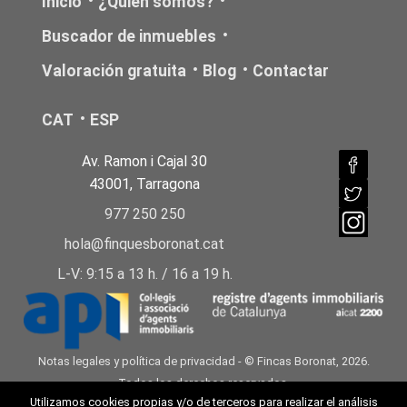
Inicio
¿Quién somos?
Buscador de inmuebles
Valoración gratuita
Blog
Contactar
CAT
ESP
Av. Ramon i Cajal 30
43001, Tarragona
977 250 250
hola@finquesboronat.cat
L-V: 9:15 a 13 h. / 16 a 19 h.
Notas legales y política de privacidad
- © Fincas Boronat, 2026.
Todos los derechos reservados.
Utilizamos cookies propias y/o de terceros para realizar el análisis